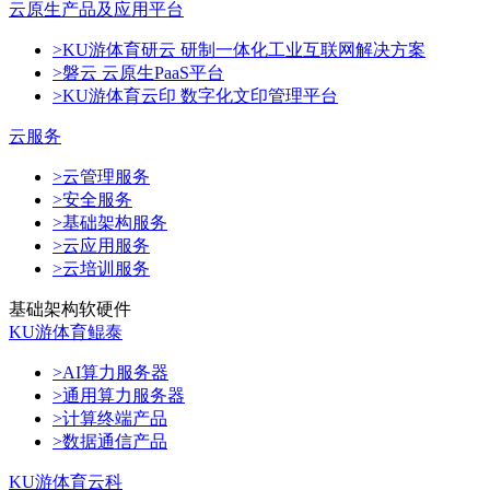
云原生产品及应用平台
>KU游体育研云 研制一体化工业互联网解决方案
>磐云 云原生PaaS平台
>KU游体育云印 数字化文印管理平台
云服务
>云管理服务
>安全服务
>基础架构服务
>云应用服务
>云培训服务
基础架构软硬件
KU游体育鲲泰
>AI算力服务器
>通用算力服务器
>计算终端产品
>数据通信产品
KU游体育云科