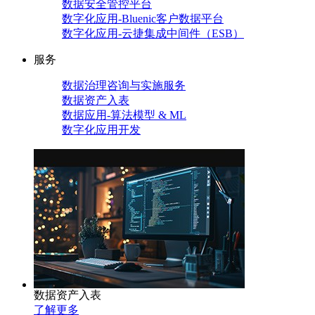
数据安全管控平台
数字化应用-Bluenic客户数据平台
数字化应用-云捷集成中间件（ESB）
服务
数据治理咨询与实施服务
数据资产入表
数据应用-算法模型 & ML
数字化应用开发
数据资产入表
了解更多