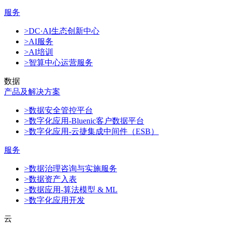
服务
>DC·AI生态创新中心
>AI服务
>AI培训
>智算中心运营服务
数据
产品及解决方案
>数据安全管控平台
>数字化应用-Bluenic客户数据平台
>数字化应用-云捷集成中间件（ESB）
服务
>数据治理咨询与实施服务
>数据资产入表
>数据应用-算法模型 & ML
>数字化应用开发
云