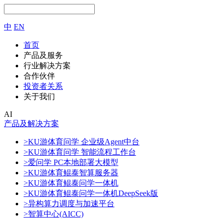
中
EN
首页
产品及服务
行业解决方案
合作伙伴
投资者关系
关于我们
AI
产品及解决方案
>KU游体育问学 企业级Agent中台
>KU游体育问学 智能流程工作台
>爱问学 PC本地部署大模型
>KU游体育鲲泰智算服务器
>KU游体育鲲泰问学一体机
>KU游体育鲲泰问学一体机DeepSeek版
>异构算力调度与加速平台
>智算中心(AICC)