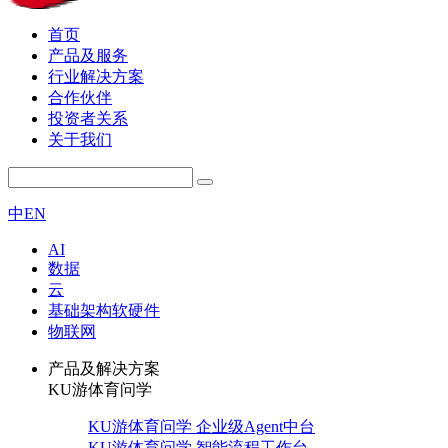
首页
产品及服务
行业解决方案
合作伙伴
投资者关系
关于我们
中
EN
AI
数据
云
基础架构软硬件
物联网
产品及解决方案
KU游体育问学
KU游体育问学 企业级Agent中台
KU游体育问学 智能流程工作台