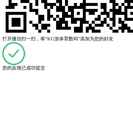
打开微信扫一扫，将“KU游体育数码”添加为您的好友
您的反馈已成功提交