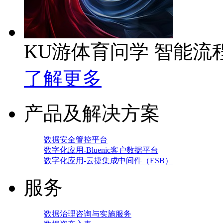
KU游体育问学 智能流
了解更多
产品及解决方案
数据安全管控平台
数字化应用-Bluenic客户数据平台
数字化应用-云捷集成中间件（ESB）
服务
数据治理咨询与实施服务