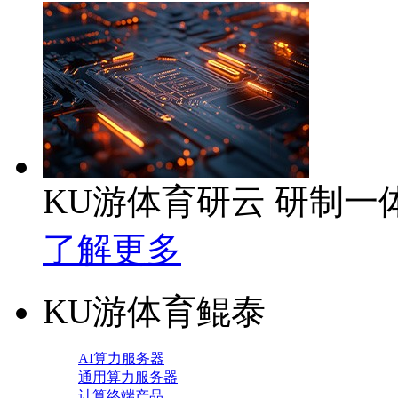
KU游体育研云 研制
了解更多
KU游体育鲲泰
AI算力服务器
通用算力服务器
计算终端产品