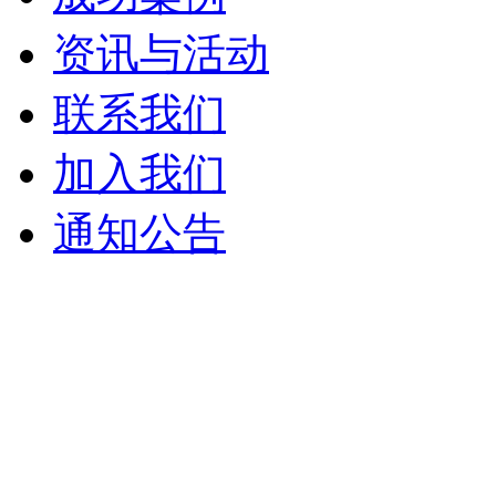
资讯与活动
联系我们
加入我们
通知公告