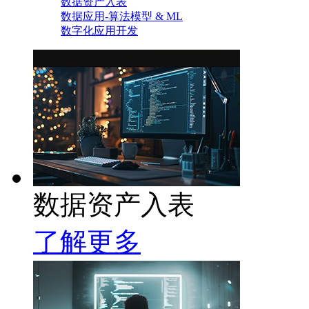
数据资产入表
数据应用-算法模型 & ML
数字化应用开发
数据资产入表
了解更多