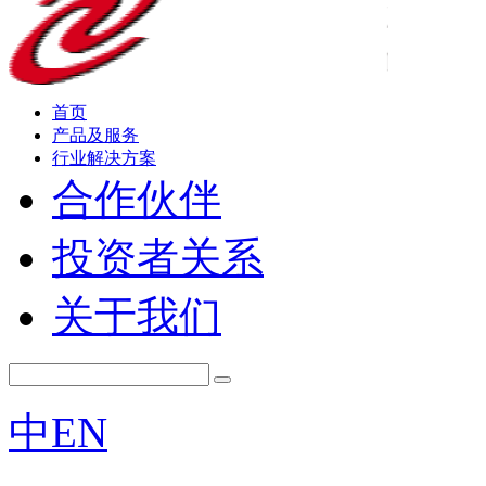
首页
产品及服务
行业解决方案
合作伙伴
投资者关系
关于我们
中
EN