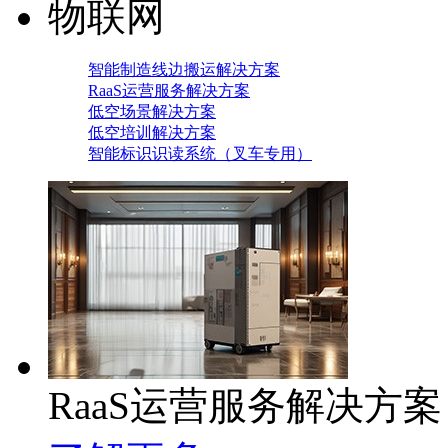
物联网
智能制造线边搬运解决方案
RaaS运营服务解决方案
低空场景解决方案
低空培训解决方案
智能标识识读系统（叉车专用）
RaaS运营服务解决方案