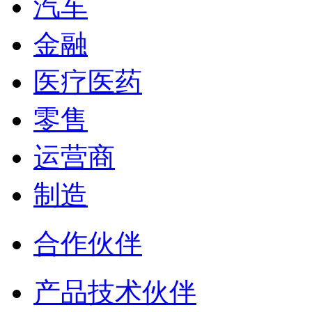
汽车
金融
医疗医药
零售
运营商
制造
合作伙伴
产品技术伙伴